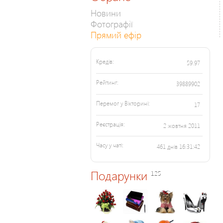
Новини
Фотографії
Прямий ефір
Кредів:
59.97
Рейтинг:
39889902
Перемог у Вікторині:
17
Реєстрація:
2 жовтня 2011
Часу у чаті:
461 днів 16:31:42
Подарунки
125