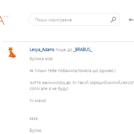
Lesya_Adams
пише до
_BRABUS_
бусінка моя,
як тільки тебе побачила,поняла шо здихаю.)
життя закінчилось,ар..ти такий хороший,милий,сексопі
соплі.але я не буду)
ти мачо)
єєєє
Бусінк