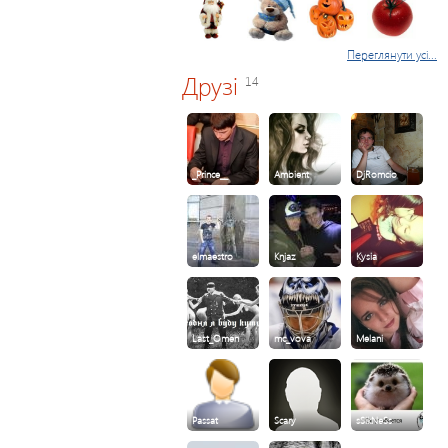
Переглянути усі...
Друзі
14
_Prince__
Ambient
DjRomcio
elmaestro
Knjaz
Kysia
Last_Omen
mc_vova
Melani
Passat
Scary
sSikNeSs