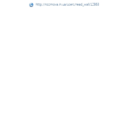
http://rozmova.in.ua/users/read_wall/12863