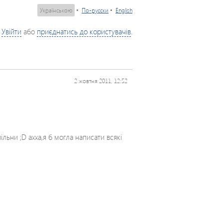
Українською
•
По-русски
•
English
Увійти
або
приєднатись до користувачів
.
2 жовтня 2011, 12:52
льни ;D ахха,я б могла написати всякі