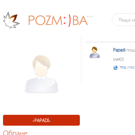
Papadi
пиш
мая)))
http://ro
«
PAPADI
»
Обране