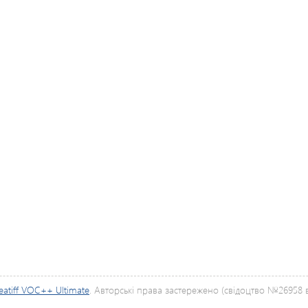
eatiff VOC++ Ultimate
. Авторські права застережено (свідоцтво №26958 ві