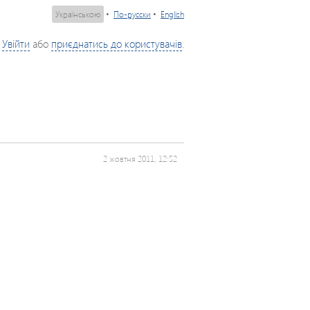
Українською
•
По-русски
•
English
Увійти
або
приєднатись до користувачів
.
2 жовтня 2011, 12:52