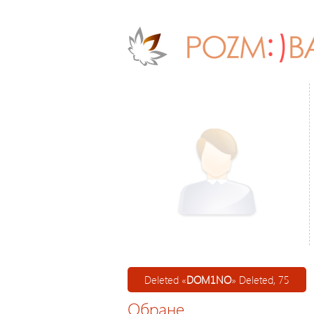
Deleted «
DOM1NO
» Deleted, 75
Обране