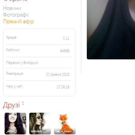
Новини
Фотографії
Прямий ефір
Кредів:
5.11
Рейтинг:
64698
Перемог у Вікторині:
Реєстрація:
22 травня 2010
Часу у чаті:
17:58:18
Друзі
5
_embri_
Ambient
Lesya_Adam…