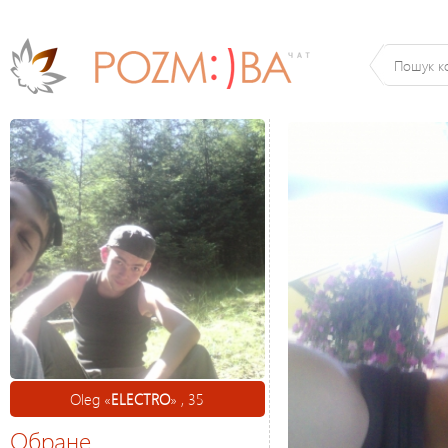
Oleg «
ELECTRO
» , 35
Обране