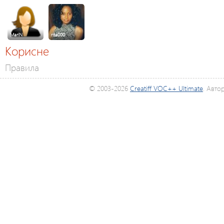
MariN
rita000
Корисне
Правила
© 2003-2026
Creatiff VOC++ Ultimate
. Авто