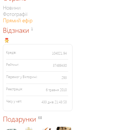
Новини
Фотографії
Прямий ефір
Відзнаки
1
Кредів:
104021.94
Рейтинг:
37489430
Перемог у Вікторині:
293
Реєстрація:
6 травня 2010
Часу у чаті:
433 днів 21:43:50
Подарунки
68