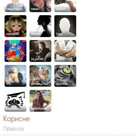
MegaShepar…
Melani
MisterX
monkey55
Neitina
Scary
smirol
So_Lovely
Stealth
Wik
Дворецький
муро4ка
Розумник
СексиКошеч…
Корисне
Правила