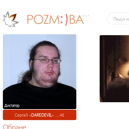
Диктатор
Сергей «
DAREDEVIL
» ..., 46
Обране