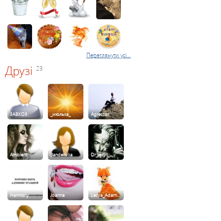
Переглянути усі...
Друзі
23
3ABXO3
_июлька_
Agressor
Ambient
Banderivka
Dr_Jekyll_…
Harmony
Joanna
Lesya_Adam…