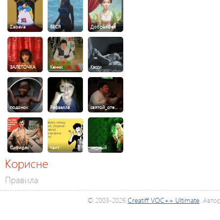
Zabava
БЕСЯ
ДобраяФея
ЗАЛЕТОЧКА
Кенни
Кэсси
подонок
Рафаэлла
святой_оте…
Сибиряк
таит
черный
Корисне
Правила
© 2003-2026
Creatiff VOC++ Ultimate
. Авто