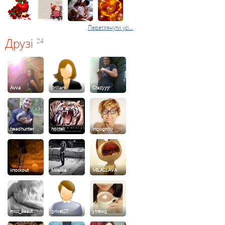
Переглянути усі...
Друзі
24
Avva
Brilliant
Crazyyy
headhunter
hostek
inqognito
knockout
Milalika
MILASLAVA
miss_Beaut…
privet27
ytrewq