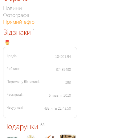
Новини
Фотографії
Прямий ефір
Відзнаки
1
Кредів:
104021.94
Рейтинг:
37489430
Перемог у Вікторині:
293
Реєстрація:
6 травня 2010
Часу у чаті:
433 днів 21:43:50
Подарунки
68