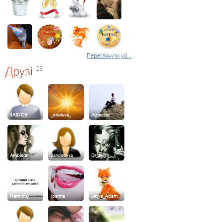
Переглянути усі...
Друзі
23
3ABXO3
_июлька_
Agressor
Ambient
Banderivka
Dr_Jekyll_…
Harmony
Joanna
Lesya_Adam…