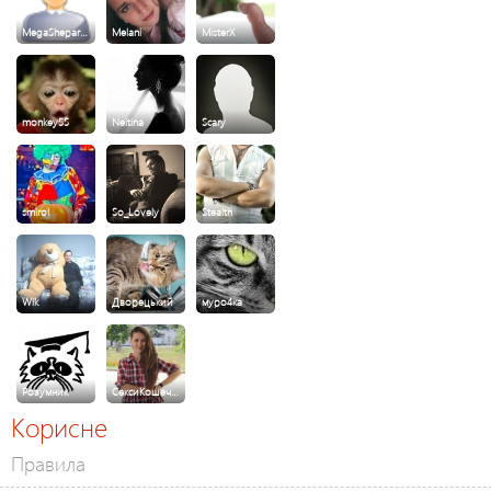
MegaShepar…
Melani
MisterX
monkey55
Neitina
Scary
smirol
So_Lovely
Stealth
Wik
Дворецький
муро4ка
Розумник
СексиКошеч…
Корисне
Правила