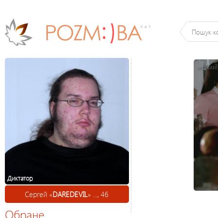
Диктатор
Сергей «
DAREDEVIL
» ..., 46
Обране