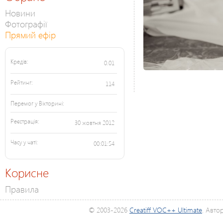
Новини
Фотографії
Прямий ефір
Кредів:
0.01
Рейтинг:
114
Перемог у Вікторині:
Реєстрація:
30 жовтня 2012
Часу у чаті:
00:01:54
Корисне
Правила
© 2003-2026
Creatiff VOC++ Ultimate
. Авто