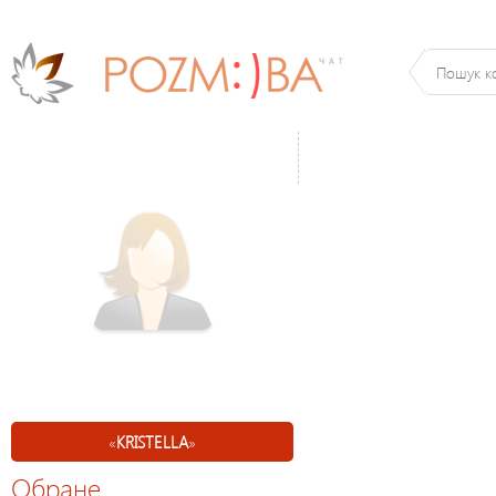
«
KRISTELLA
»
Обране