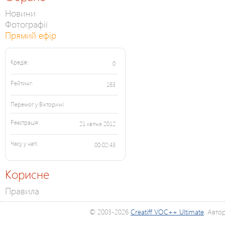
Новини
Фотографії
Прямий ефір
Кредів:
0
Рейтинг:
163
Перемог у Вікторині:
Реєстрація:
21 квітня 2012
Часу у чаті:
00:02:43
Корисне
Правила
© 2003-2026
Creatiff VOC++ Ultimate
. Авто