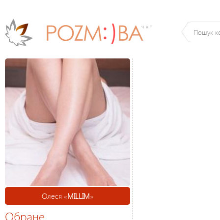
Олеся «
MILLIM
»
Обране