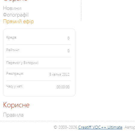
Новини
Фотографії
Прямий ефір
Кредів:
0
Рейтинг:
0
Перемог у Вікторині:
Реєстрація:
8 квітня 2012
Часу у чаті:
00:00:00
Корисне
Правила
© 2003-2026
Creatiff VOC++ Ultimate
. Авто