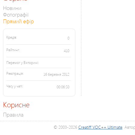
Новини
Фотографії
Прямий ефір
Кредів:
0
Рейтинг:
410
Перемог у Вікторині:
Реєстрація:
16 березня 2012
Часу у чаті:
00:06:50
Корисне
Правила
© 2003-2026
Creatiff VOC++ Ultimate
. Авто