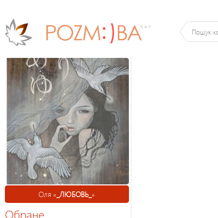
Оля «
_ЛЮБОВЬ_
»
Обране