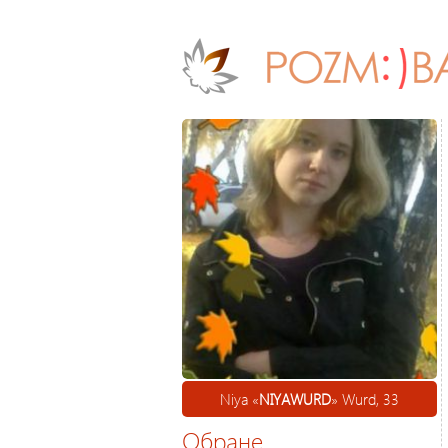
Niya «
NIYAWURD
» Wurd, 33
Обране