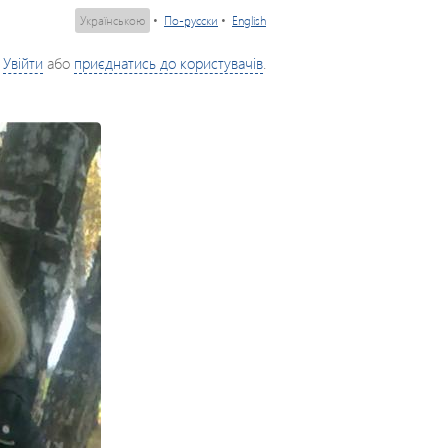
Українською
•
По-русски
•
English
Увійти
або
приєднатись до користувачів
.