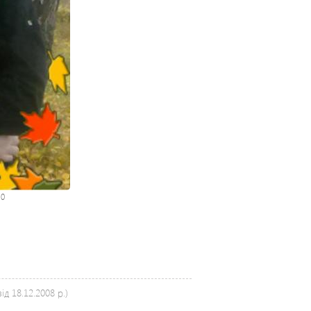
:
0
д 18.12.2008 р.)