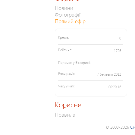
Новини
Фотографії
Прямий ефір
Кредів:
0
Рейтинг:
1756
Перемог у Вікторині:
Реєстрація:
7 березня 2012
Часу у чаті:
00:29:16
Корисне
Правила
© 2003-2026
Cr