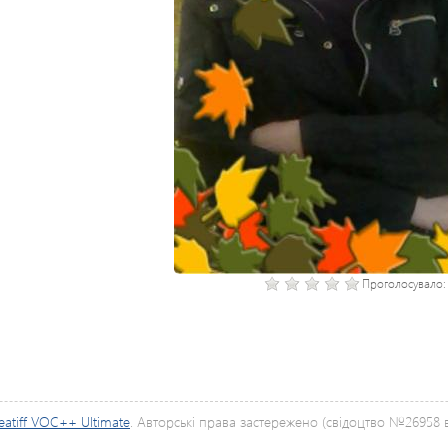
Проголосувало
eatiff VOC++ Ultimate
. Авторські права застережено (свідоцтво №26958 ві