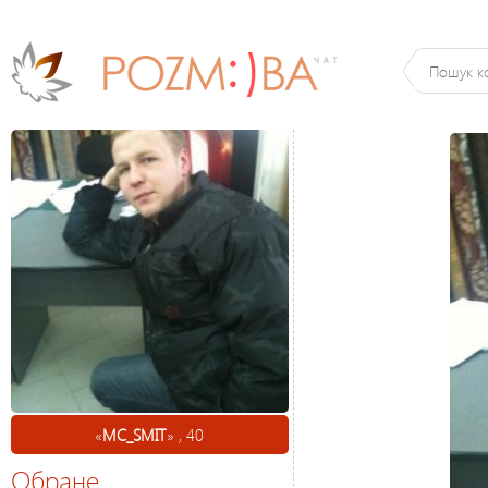
«
MC_SMIT
» , 40
Обране