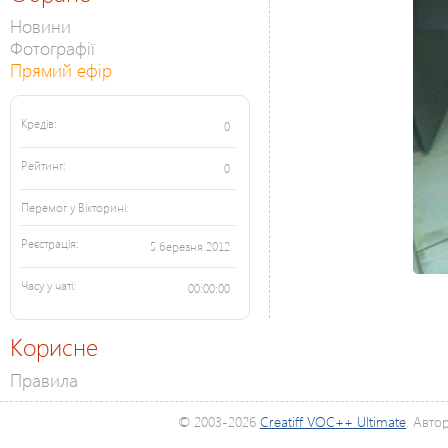
Новини
Фотографії
Прямий ефір
Кредів:
0
Рейтинг:
0
Перемог у Вікторині:
Реєстрація:
5 березня 2012
Часу у чаті:
00:00:00
Корисне
Правила
© 2003-2026
Creatiff VOC++ Ultimate
. Авто