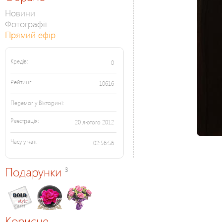
Новини
Фотографії
Прямий ефір
Кредів:
0
Рейтинг:
10616
Перемог у Вікторині:
Реєстрація:
20 лютого 2012
Часу у чаті:
02:56:56
Подарунки
3
Корисне