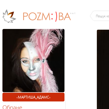
«
МАРТИША_АДАМС
»
Обране