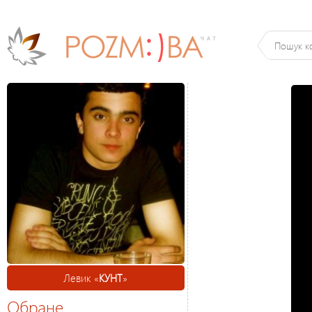
Левик «
КУНТ
»
Обране