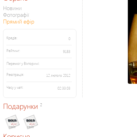
Новини
Фотографії
Прямий ефір
Кредів:
0
Рейтинг:
9183
Перемог у Вікторині:
Реєстрація:
12 лютого 2012
Часу у чаті:
02:33:03
Подарунки
2
Корисне