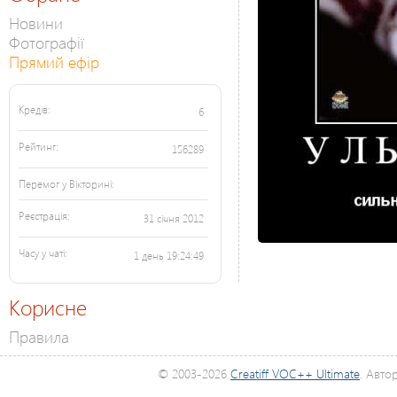
Новини
Фотографії
Прямий ефір
Кредів:
6
Рейтинг:
156289
Перемог у Вікторині:
Реєстрація:
31 січня 2012
Часу у чаті:
1 день 19:24:49
Корисне
Правила
© 2003-2026
Creatiff VOC++ Ultimate
. Авто