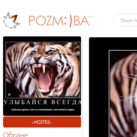
«
HOSTEK
»
Обране