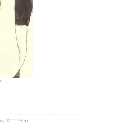
:
0
д 18.12.2008 р.)