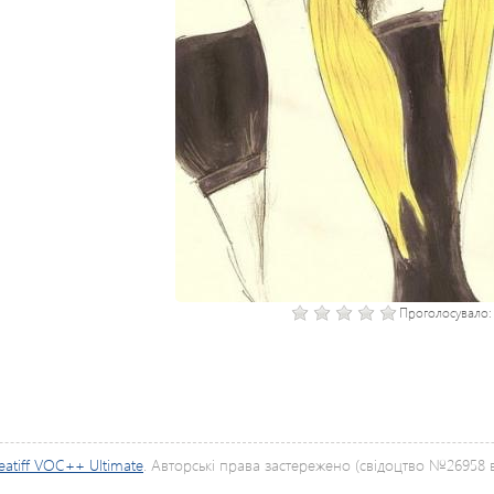
Проголосувало
eatiff VOC++ Ultimate
. Авторські права застережено (свідоцтво №26958 ві