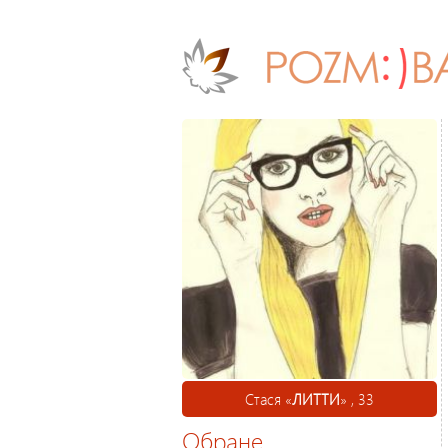
Стася «
ЛИТТИ
» , 33
Обране