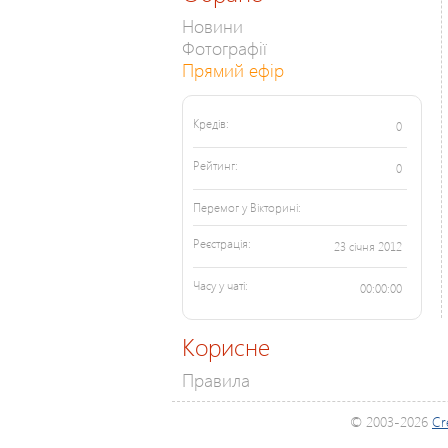
Новини
Фотографії
Прямий ефір
Кредів:
0
Рейтинг:
0
Перемог у Вікторині:
Реєстрація:
23 січня 2012
Часу у чаті:
00:00:00
Корисне
Правила
© 2003-2026
Cr