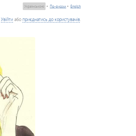
Українською
•
По-русски
•
English
Увійти
або
приєднатись до користувачів
.