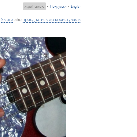
Українською
•
По-русски
•
English
Увійти
або
приєднатись до користувачів
.