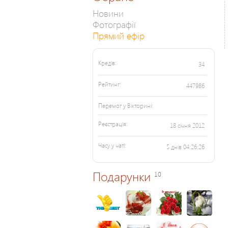
Новини
Фотографії
Прямий ефір
Кредів:
34
Рейтинг:
447986
Перемог у Вікторині:
Реєстрація:
18 січня 2012
Часу у чаті:
5 днів 04:26:26
Подарунки
10