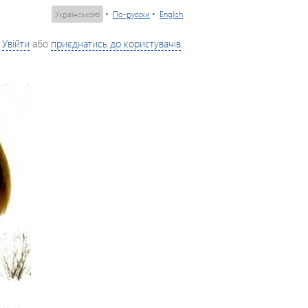
Українською
•
По-русски
•
English
Увійти
або
приєднатись до користувачів
.