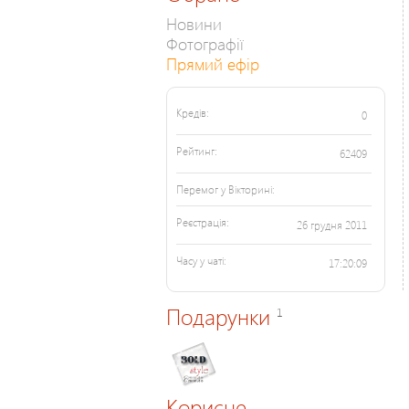
Новини
Фотографії
Прямий ефір
Кредів:
0
Рейтинг:
62409
Перемог у Вікторині:
Реєстрація:
26 грудня 2011
Часу у чаті:
17:20:09
Подарунки
1
Корисне