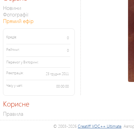
Новини
Фотографії
Прямий ефір
Кредів:
0
Рейтинг:
0
Перемог у Вікторині:
Реєстрація:
23 грудня 2011
Часу у чаті:
00:00:00
Корисне
Правила
© 2003-2026
Creatiff VOC++ Ultimate
. Авто