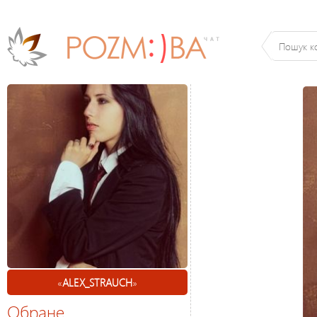
«
ALEX_STRAUCH
»
Обране