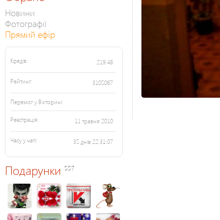
Новини
Фотографії
Прямий ефір
Кредів:
219.48
Рейтинг:
3105067
Перемог у Вікторині:
Реєстрація:
11 травня 2010
Часу у чаті:
35 днів 22:31:07
Подарунки
557