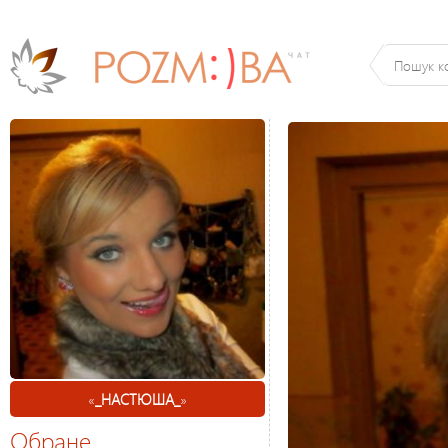
«
_НАСТЮША_
»
Обране