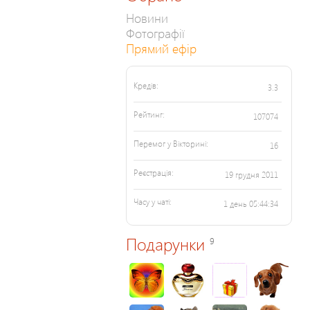
Новини
Фотографії
Прямий ефір
Кредів:
3.3
Рейтинг:
107074
Перемог у Вікторині:
16
Реєстрація:
19 грудня 2011
Часу у чаті:
1 день 05:44:34
Подарунки
9