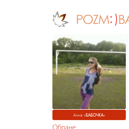
Анна «
БАБОЧКА
»
Обране