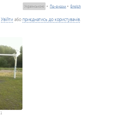
Українською
•
По-русски
•
English
Увійти
або
приєднатись до користувачів
.
:
1