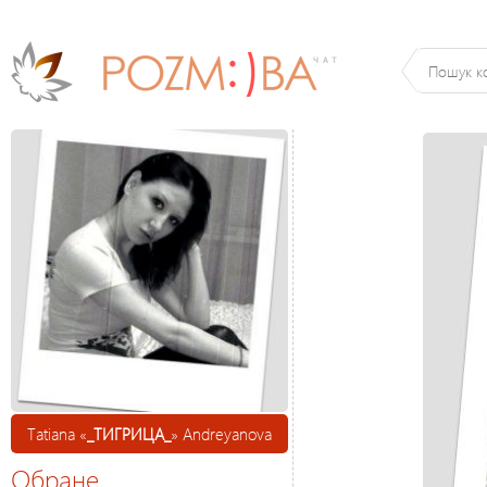
Tatiana «
_ТИГРИЦА_
» Andreyanova
Обране
(Shemetova), 35