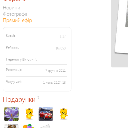
Новини
Фотографії
Прямий ефір
Кредів:
1.17
Рейтинг:
167053
Перемог у Вікторині:
Реєстрація:
7 грудня 2011
Часу у чаті:
1 день 22:24:13
Подарунки
7