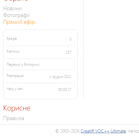
Новини
Фотографії
Прямий ефір
Кредів:
0
Рейтинг:
237
Перемог у Вікторині:
Реєстрація:
1 грудня 2011
Часу у чаті:
00:03:57
Корисне
Правила
© 2003-2026
Creatiff VOC++ Ultimate
. Авто