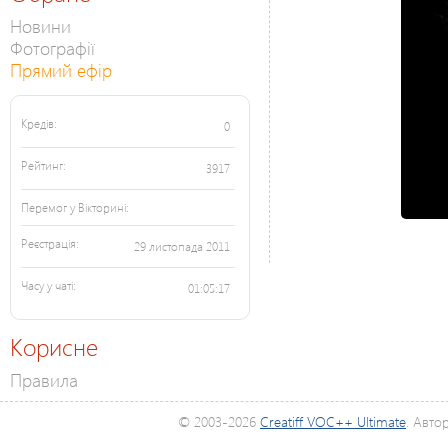
Новини
Фотографії
Прямий ефір
Кредів:
0
Рейтинг:
3917
Перемог у Вікторині:
Реєстрація:
29 листопада 2011
Часу у чаті:
01:05:17
Корисне
Правила
© 2003-2026
Creatiff VOC++ Ultimate
. Авто