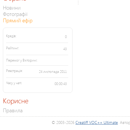
Новини
Фотографії
Прямий ефір
Кредів:
0
Рейтинг:
43
Перемог у Вікторині:
Реєстрація:
24 листопада 2011
Часу у чаті:
00:00:43
Корисне
Правила
© 2003-2026
Creatiff VOC++ Ultimate
. Авто