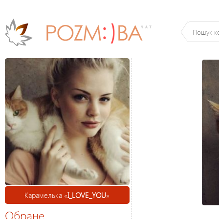
Карамелька «
I_LOVE_YOU
»
Обране