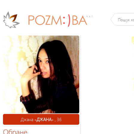
Джана «
ДЖАНА
» , 36
Обране