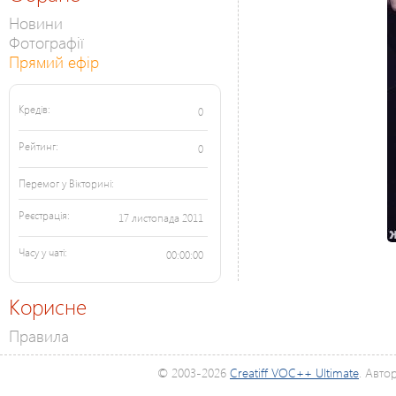
Новини
Фотографії
Прямий ефір
Кредів:
0
Рейтинг:
0
Перемог у Вікторині:
Реєстрація:
17 листопада 2011
Часу у чаті:
00:00:00
Корисне
Правила
© 2003-2026
Creatiff VOC++ Ultimate
. Авто