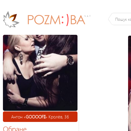
Антон «
GOOOOFII
» Кролёв, 36
Обране