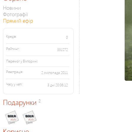
Новини
Фотографії
Прямий ефір
Кредів:
0
Рейтинг:
331572
Перемог у Вікторині:
Реєстрація:
2 листопада 2011
Часу у чаті:
3 дні 20:06:12
Подарунки
2
Корисне