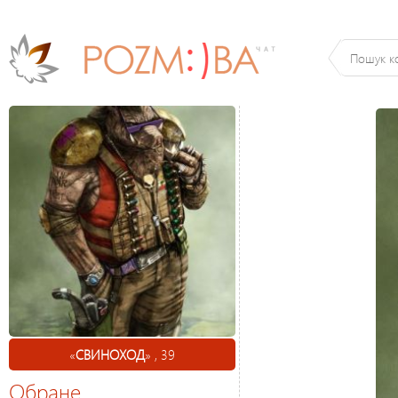
«
СВИНОХОД
» , 39
Обране