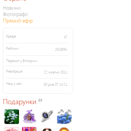
Новини
Фотографії
Прямий ефір
Кредів:
47
Рейтинг:
2618091
Перемог у Вікторині:
Реєстрація:
22 жовтня 2011
Часу у чаті:
30 днів 07:14:51
Подарунки
88