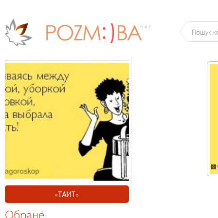
«
ТАИТ
»
Обране