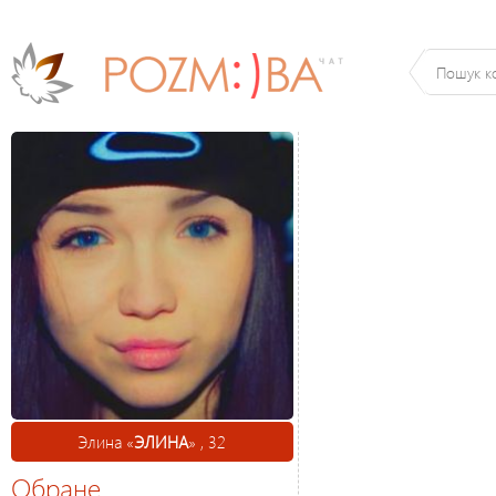
Элина «
ЭЛИНА
» , 32
Обране