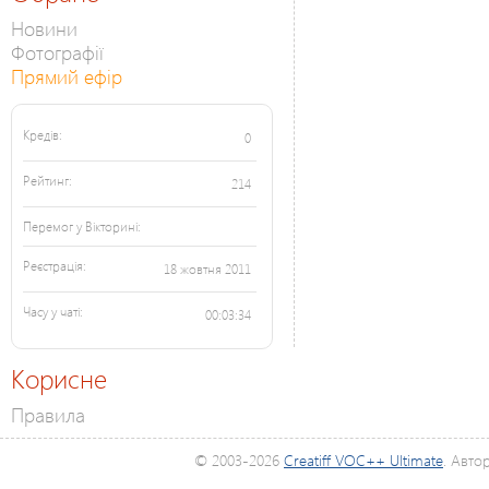
Новини
Фотографії
Прямий ефір
Кредів:
0
Рейтинг:
214
Перемог у Вікторині:
Реєстрація:
18 жовтня 2011
Часу у чаті:
00:03:34
Корисне
Правила
© 2003-2026
Creatiff VOC++ Ultimate
. Авто