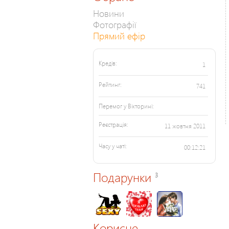
Новини
Фотографії
Прямий ефір
Кредів:
1
Рейтинг:
741
Перемог у Вікторині:
Реєстрація:
11 жовтня 2011
Часу у чаті:
00:12:21
Подарунки
3
Корисне