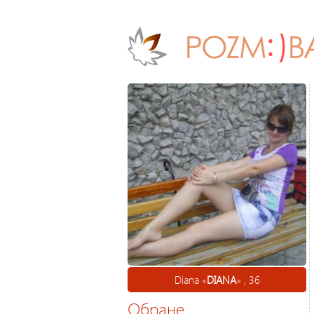
Diana «
DIANA
» , 36
Обране