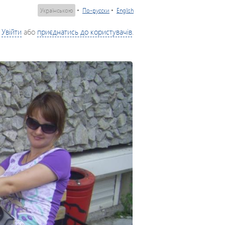
Українською
•
По-русски
•
English
Увійти
або
приєднатись до користувачів
.