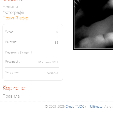
Новини
Фотографії
Прямий ефір
Кредів:
0
Рейтинг:
38
Перемог у Вікторині:
Реєстрація:
10 жовтня 2011
Часу у чаті:
00:00:38
Корисне
Правила
© 2003-2026
Creatiff VOC++ Ultimate
. Авто