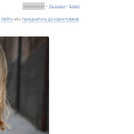
Українською
•
По-русски
•
English
Увійти
або
приєднатись до користувачів
.