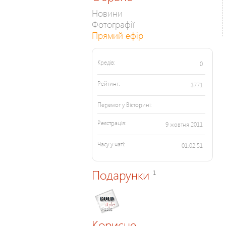
Новини
Фотографії
Прямий ефір
Кредів:
0
Рейтинг:
3771
Перемог у Вікторині:
Реєстрація:
9 жовтня 2011
Часу у чаті:
01:02:51
Подарунки
1
Корисне