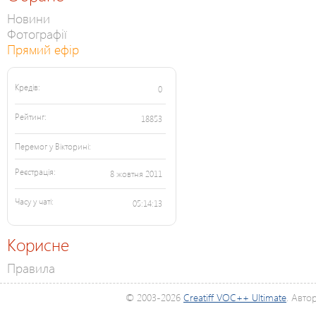
Новини
Фотографії
Прямий ефір
Кредів:
0
Рейтинг:
18853
Перемог у Вікторині:
Реєстрація:
8 жовтня 2011
Часу у чаті:
05:14:13
Корисне
Правила
© 2003-2026
Creatiff VOC++ Ultimate
. Авто