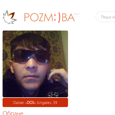
Dastan «
DOS
» Isingaliev, 39
Обране