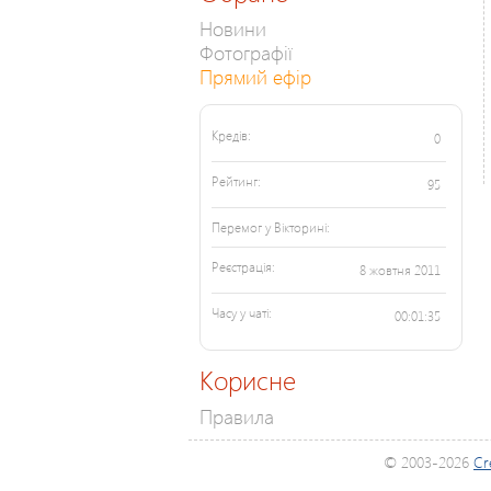
Новини
Фотографії
Прямий ефір
Кредів:
0
Рейтинг:
95
Перемог у Вікторині:
Реєстрація:
8 жовтня 2011
Часу у чаті:
00:01:35
Корисне
Правила
© 2003-2026
Cr