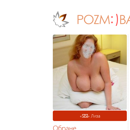
«
SISI
» Лиза
Обране