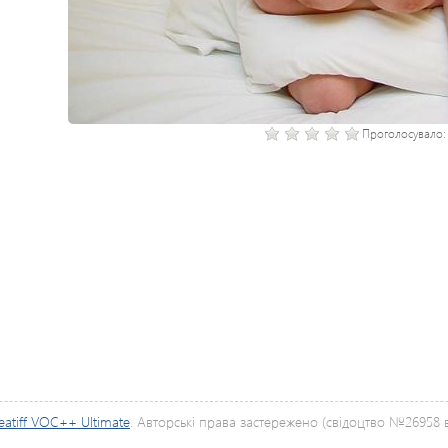
Проголосувало
eatiff VOC++ Ultimate
. Авторські права застережено (свідоцтво №26958 ві