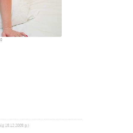
:
0
д 18.12.2008 р.)