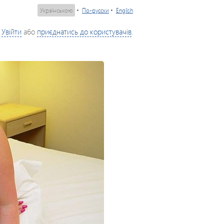
Українською
•
По-русски
•
English
Увійти
або
приєднатись до користувачів
.