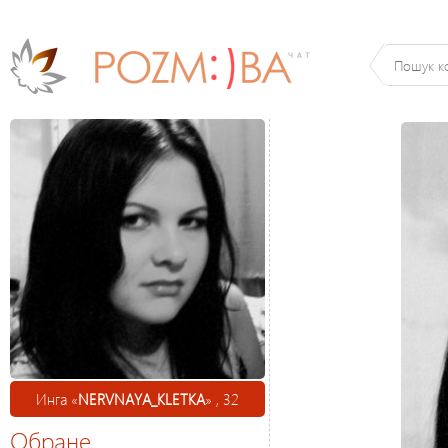
Инга «
NERVNAYA_KLETKA
» , 32
Обране