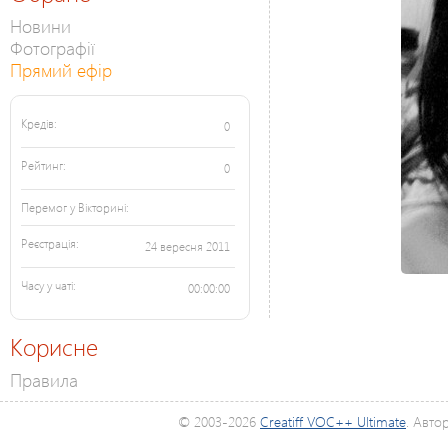
Новини
Фотографії
Прямий ефір
Кредів:
0
Рейтинг:
0
Перемог у Вікторині:
Реєстрація:
24 вересня 2011
Часу у чаті:
00:00:00
Корисне
Правила
© 2003-2026
Creatiff VOC++ Ultimate
. Авто