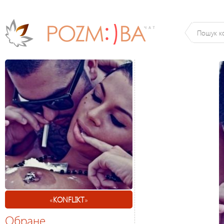
«
KONFLIKT
»
Обране