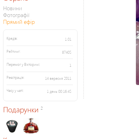
Новини
Фотографії
Прямий ефір
Кредів:
1.01
Рейтинг:
87405
Перемог у Вікторині:
1
Реєстрація:
14 вересня 2011
Часу у чаті:
1 день 00:16:45
Подарунки
2