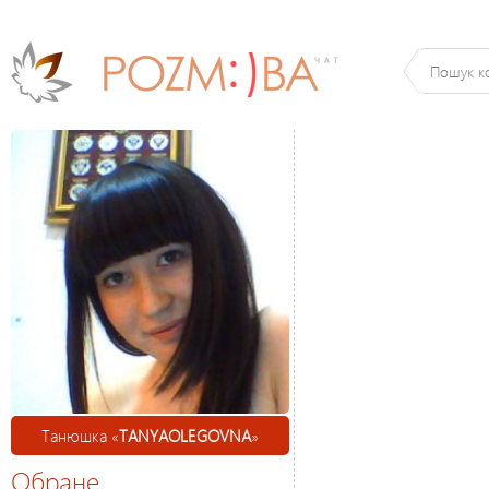
Танюшка «
TANYAOLEGOVNA
»
Обране
Олеговна