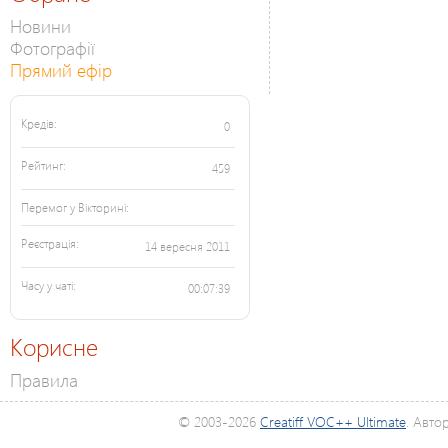
Новини
Фотографії
Прямий ефір
Кредів:
0
Рейтинг:
459
Перемог у Вікторині:
Реєстрація:
14 вересня 2011
Часу у чаті:
00:07:39
Корисне
Правила
© 2003-2026
Creatiff VOC++ Ultimate
. Авто