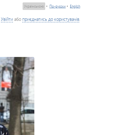
Українською
•
По-русски
•
English
Увійти
або
приєднатись до користувачів
.