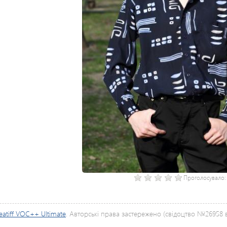
Проголосувало
eatiff VOC++ Ultimate
. Авторські права застережено (свідоцтво №26958 ві