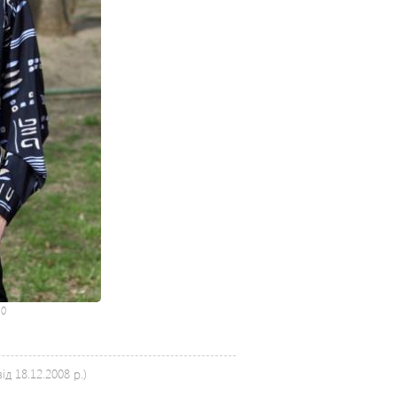
:
0
д 18.12.2008 р.)