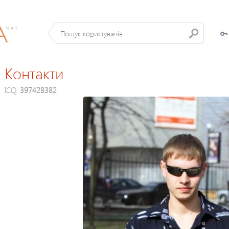
Контакти
ICQ:
397428382