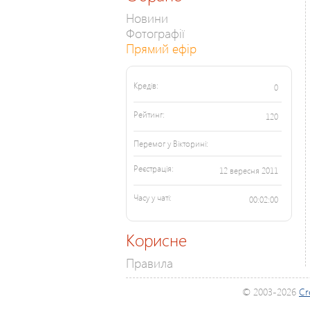
Новини
Фотографії
Прямий ефір
Кредів:
0
Рейтинг:
120
Перемог у Вікторині:
Реєстрація:
12 вересня 2011
Часу у чаті:
00:02:00
Корисне
Правила
© 2003-2026
Cr