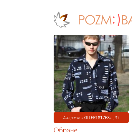
Андрюха «
KILLER181768
» , 37
Обране