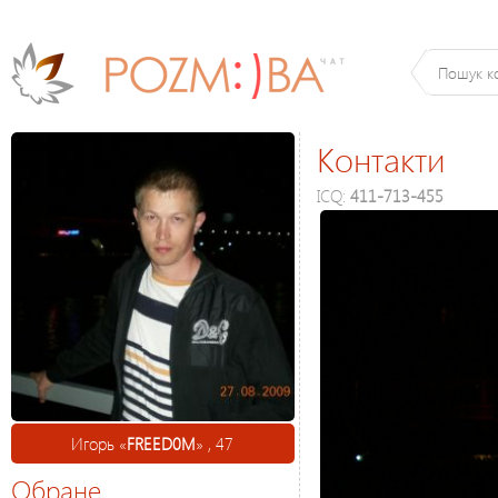
Контакти
ICQ:
411-713-455
Игорь «
FREED0M
» , 47
Обране