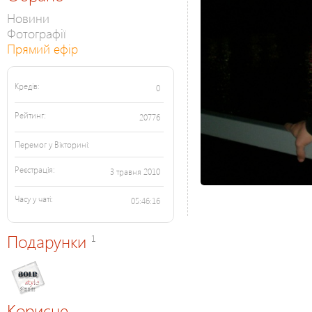
Новини
Фотографії
Прямий ефір
Кредів:
0
Рейтинг:
20776
Перемог у Вікторині:
Реєстрація:
3 травня 2010
Часу у чаті:
05:46:16
Подарунки
1
Корисне