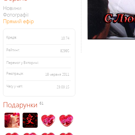
Новини
Фотографії
Прямий ефір
Кредів:
10.74
Рейтинг:
82995
Перемог у Вікторині:
Реєстрація:
18 червня 2011
Часу у чаті:
23:03:15
Подарунки
61