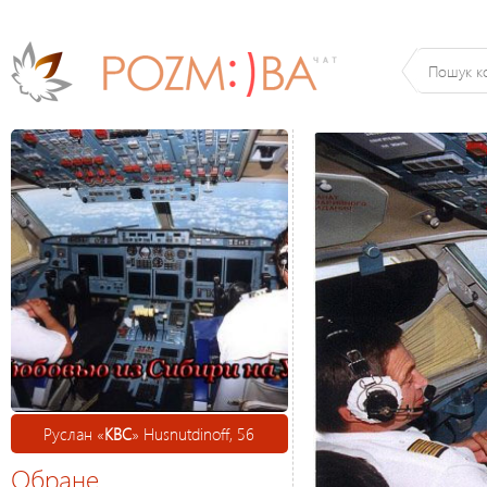
Руслан «
КВС
» Husnutdinoff, 56
Обране