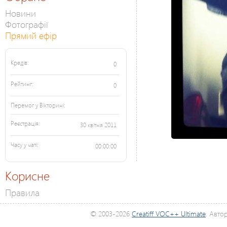
Новини
Фотографії
Прямий ефір
Кредів:
0
Рейтинг:
0
Перемог у Вікторині:
Реєстрація:
30 квітня 2011
Часу у чаті:
00:00:00
Корисне
Правила
© 2003-2026
Creatiff VOC++ Ultimate
. Авто