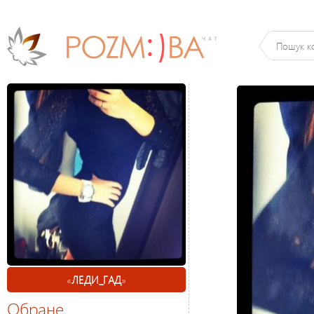
«
ЛЕДИ_ГАД
»
Обране