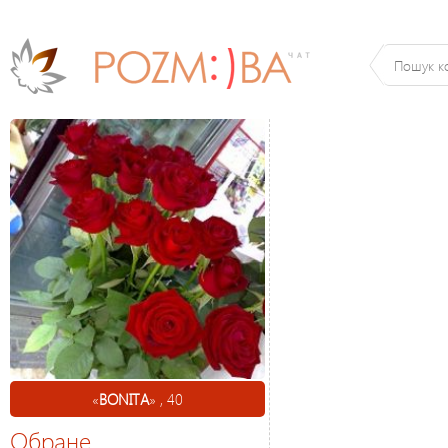
«
BONITA
» , 40
Обране