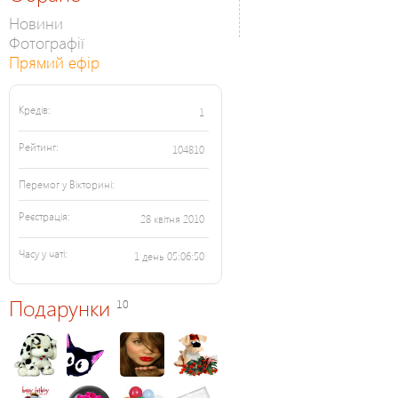
Новини
Фотографії
Прямий ефір
Кредів:
1
Рейтинг:
104810
Перемог у Вікторині:
Реєстрація:
28 квітня 2010
Часу у чаті:
1 день 05:06:50
Подарунки
10