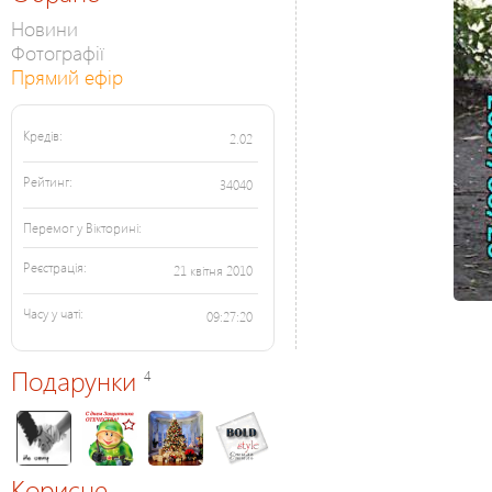
Новини
Фотографії
Прямий ефір
Кредів:
2.02
Рейтинг:
34040
Перемог у Вікторині:
Реєстрація:
21 квітня 2010
Часу у чаті:
09:27:20
Подарунки
4
Корисне