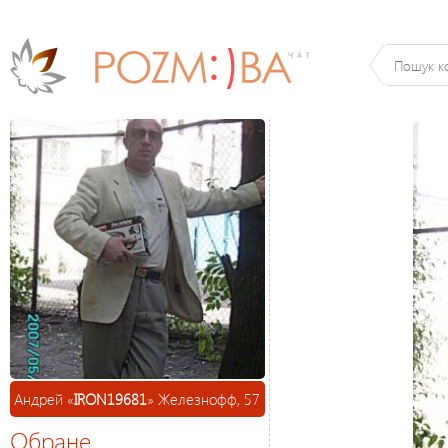
Андрей «
IRON19681
» Железнофф, 57
Обране