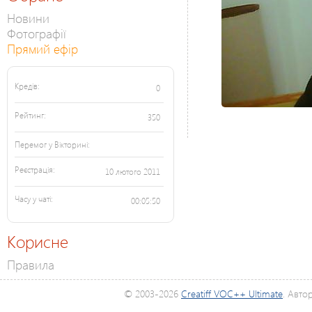
Новини
Фотографії
Прямий ефір
Кредів:
0
Рейтинг:
350
Перемог у Вікторині:
Реєстрація:
10 лютого 2011
Часу у чаті:
00:05:50
Корисне
Правила
© 2003-2026
Creatiff VOC++ Ultimate
. Авто