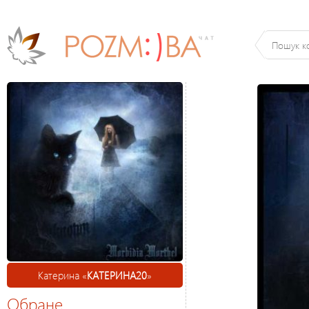
Катерина «
КАТЕРИНА20
»
Обране