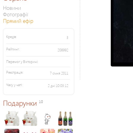
Новини
Фотографії
Прямий ефір
Кредів:
3
Рейтинг:
208992
Перемог у Вікторині:
Реєстрація:
7 січня 2011
Часу у чаті:
2 дні 10:03:12
Подарунки
10