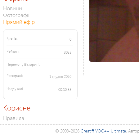
Новини
Фотографії
Прямий ефір
Кредів:
0
Рейтинг:
3033
Перемог у Вікторині:
Реєстрація:
1 грудня 2010
Часу у чаті:
00:50:33
Корисне
Правила
© 2003-2026
Creatiff VOC++ Ultimate
. Авто