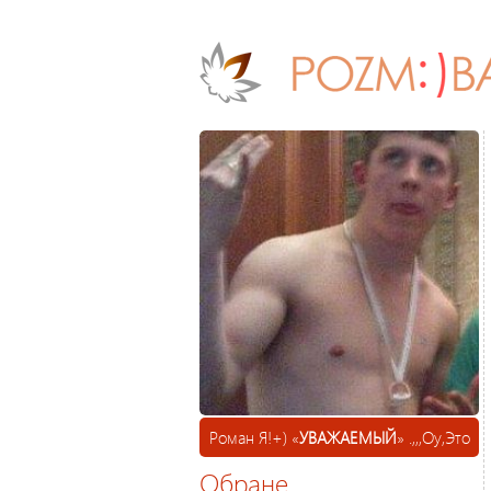
Роман Я!+) «
УВАЖАЕМЫЙ
» .,,,Оу,Это
Обране
Важно?, 35