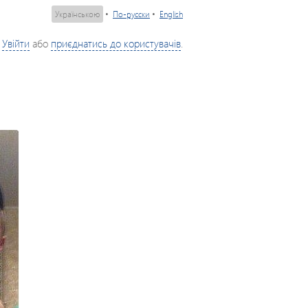
Українською
•
По-русски
•
English
Увійти
або
приєднатись до користувачів
.