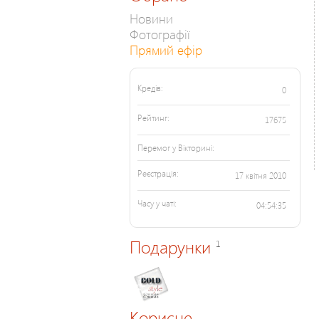
Новини
Фотографії
Прямий ефір
Кредів:
0
Рейтинг:
17675
Перемог у Вікторині:
Реєстрація:
17 квітня 2010
Часу у чаті:
04:54:35
Подарунки
1
Корисне