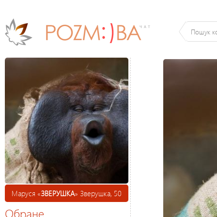
Маруся «
ЗВЕРУШКА
» Зверушка, 50
Обране