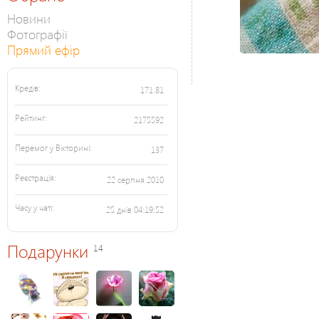
Новини
Фотографії
Прямий ефір
Кредів:
171.81
Рейтинг:
2175592
Перемог у Вікторині:
137
Реєстрація:
22 серпня 2010
Часу у чаті:
25 днів 04:19:52
Подарунки
14